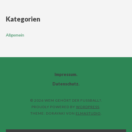
Kategorien
Allgemein
Impressum
Datenschutz
© 2026 WEM GEHÖRT DER FUSSBALL?
PROUDLY POWERED BY
WORDPRESS
THEME: DORAYAKI VON
ELMASTUDIO